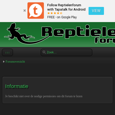
Follow Reptielenforum
with Tapatalk for Android
VIEW
FREE - on Google Play
↓↓↓
Forumoverzicht
Informatie
Je beschikt niet over de nodige permissies om dit forum te lezen